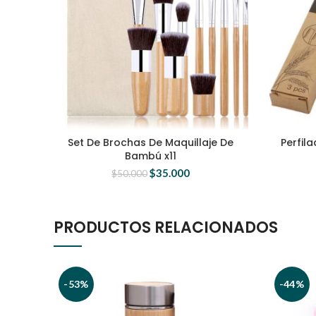
Set De Brochas De Maquillaje De
Perfil
Bambú x11
$
35.000
$
50.000
PRODUCTOS RELACIONADOS
-53%
-44%