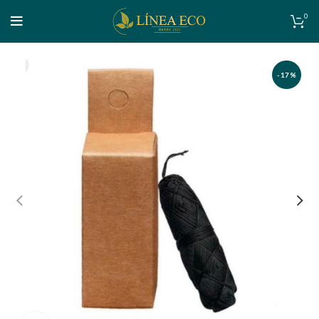
0
-17%